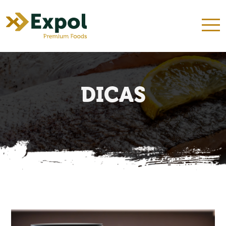
INÍCIO
QUEM SOMOS
NOSSOS KITS
PRODUTOS
RECEITAS
DICAS
CONTATO
DICAS