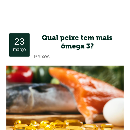
Qual peixe tem mais
23
ômega 3?
março
Peixes