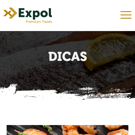
INÍCIO
QUEM SOMOS
NOSSOS KITS
PRODUTOS
RECEITAS
DICAS
CONTATO
DICAS