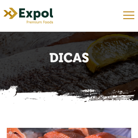
INÍCIO
QUEM SOMOS
NOSSOS KITS
PRODUTOS
RECEITAS
DICAS
CONTATO
DICAS