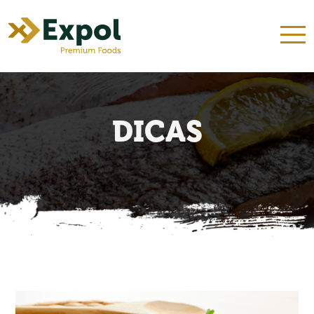
INÍCIO
QUEM SOMOS
NOSSOS KITS
PRODUTOS
RECEITAS
DICAS
CONTATO
DICAS