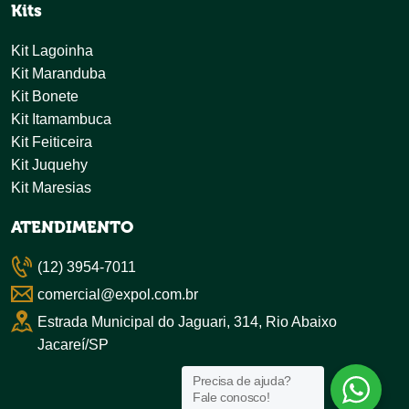
Kits
Kit Lagoinha
Kit Maranduba
Kit Bonete
Kit Itamambuca
Kit Feiticeira
Kit Juquehy
Kit Maresias
ATENDIMENTO
(12) 3954-7011
comercial@expol.com.br
Estrada Municipal do Jaguari, 314, Rio Abaixo
Jacareí/SP
Precisa de ajuda?
Fale conosco!