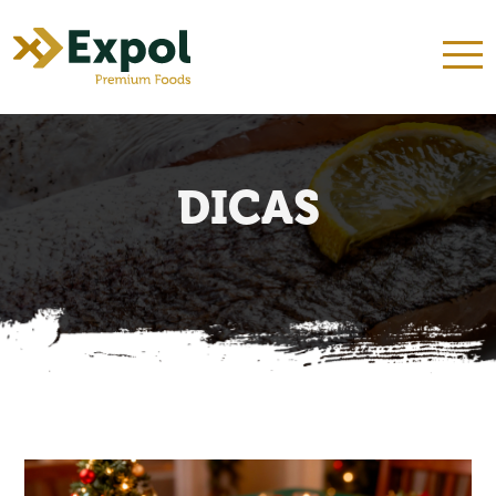
INÍCIO
QUEM SOMOS
NOSSOS KITS
PRODUTOS
RECEITAS
DICAS
CONTATO
DICAS