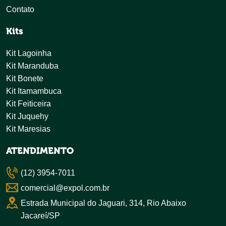
Contato
Kits
Kit Lagoinha
Kit Maranduba
Kit Bonete
Kit Itamambuca
Kit Feiticeira
Kit Juquehy
Kit Maresias
ATENDIMENTO
(12) 3954-7011
comercial@expol.com.br
Estrada Municipal do Jaguari, 314, Rio Abaixo
Jacareí/SP