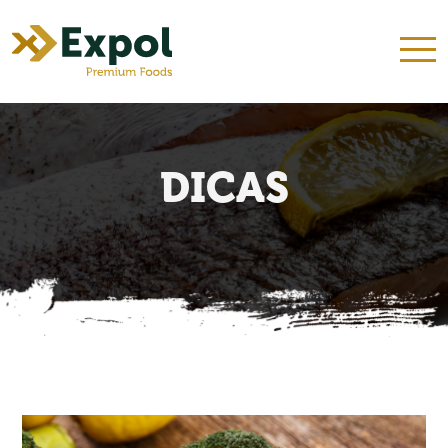
INÍCIO
QUEM SOMOS
NOSSOS KITS
PRODUTOS
RECEITAS
DICAS
CONTATO
DICAS